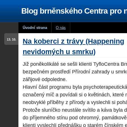
Blog brněnského Centra pro
Úvodní strana
O nás
Na koberci z trávy (Happening
13. 10.
nevidomých u smrku)
Již poněkolikáté se sešli klienti TyfloCentra 
bezpečném prostředí Přírodní zahrady u smrku,
zářijové odpoledne.
Hlavní část programu byla psychoterapeutická 
označený míč a povídali si o květinách, které
neobvyklé příběhy z přírody a vyslechli si poh
Protože sluníčko neustále svítilo a káva byla 
do příjemného stínu pod ohromný, památkově 
klienti vyslechli přednášku o starém čínském e