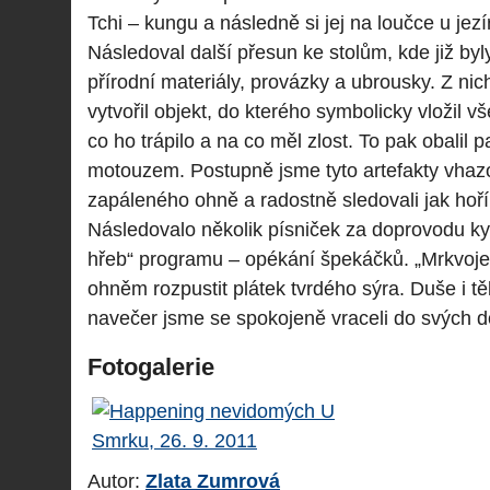
Tchi – kungu a následně si jej na loučce u jezí
Následoval další přesun ke stolům, kde již byl
přírodní materiály, provázky a ubrousky. Z nich
vytvořil objekt, do kterého symbolicky vložil vš
co ho trápilo a na co měl zlost. To pak obalil 
motouzem. Postupně jsme tyto artefakty vhazov
zapáleného ohně a radostně sledovali jak hoří
Následovalo několik písniček za doprovodu kyta
hřeb“ programu – opékání špekáčků. „Mrkvojed
ohněm rozpustit plátek tvrdého sýra. Duše i t
navečer jsme se spokojeně vraceli do svých 
Fotogalerie
Autor:
Zlata Zumrová