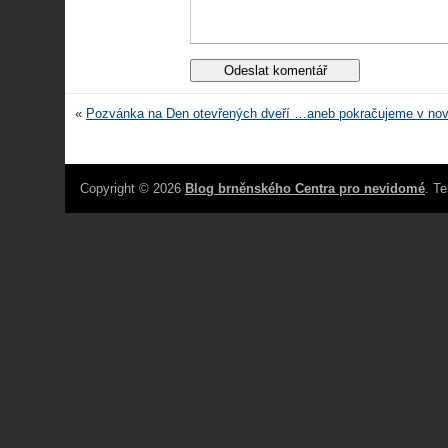
«
Pozvánka na Den otevřených dveří …aneb pokračujeme v n
Copyright © 2026
Blog brněnského Centra pro nevidomé
. T