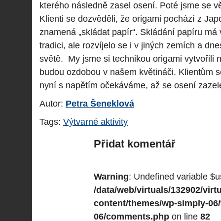
kterého následně zasel osení. Poté jsme se vě
Klienti se dozvěděli, že origami pochází z Jap
znamená „skládat papír“. Skládání papíru má
tradici, ale rozvíjelo se i v jiných zemích a d
světě. My jsme si technikou origami vytvořili na
budou ozdobou v našem květináči. Klientům se j
nyní s napětím očekáváme, až se osení zazel
Autor:
Petra Šeneklová
Tags:
Výtvarné aktivity
Přidat komentář
Warning
: Undefined variable $u
/data/web/virtuals/132902/vi
content/themes/wp-simply-06
06/comments.php
on line
82