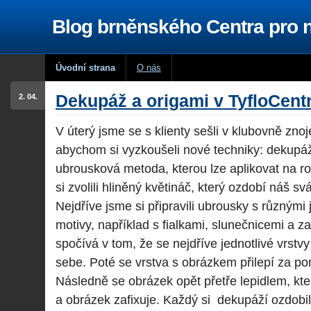
Blog brněnského Centra pro
Úvodní strana
O nás
Dekupáž a origami v TyfloCent
2. 04.
V úterý jsme se s klienty sešli v klubovně zn
abychom si vyzkoušeli nové techniky: dekupáž
ubrousková metoda, kterou lze aplikovat na ro
si zvolili hliněný květináč, který ozdobí náš sv
Nejdříve jsme si připravili ubrousky s různými 
motivy, například s fialkami, slunečnicemi a z
spočívá v tom, že se nejdříve jednotlivé vrstv
sebe. Poté se vrstva s obrázkem přilepí za po
Následně se obrázek opět přetře lepidlem, kt
a obrázek zafixuje. Každý si dekupáží ozdobil