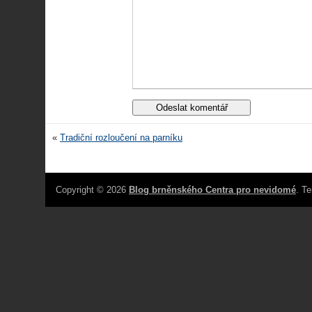
«
Tradiční rozloučení na parníku
Copyright © 2026
Blog brněnského Centra pro nevidomé
. T