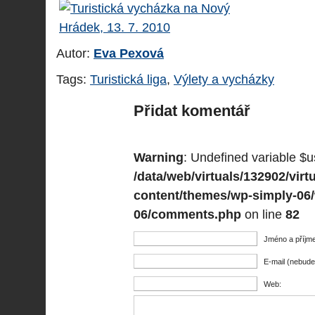
Autor:
Eva Pexová
Tags:
Turistická liga
,
Výlety a vycházky
Přidat komentář
Warning
: Undefined variable $u
/data/web/virtuals/132902/vi
content/themes/wp-simply-06
06/comments.php
on line
82
Jméno a příjme
E-mail (nebude
Web: