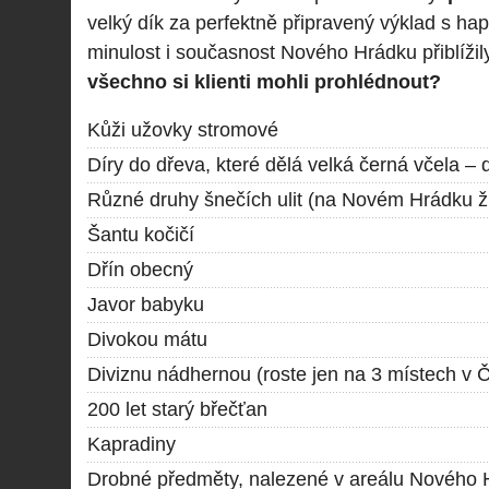
velký dík za perfektně připravený výklad s ha
minulost i současnost Nového Hrádku přiblížil
všechno si klienti mohli prohlédnout?
Kůži užovky stromové
Díry do dřeva, které dělá velká černá včela – 
Různé druhy šnečích ulit (na Novém Hrádku ži
Šantu kočičí
Dřín obecný
Javor babyku
Divokou mátu
Diviznu nádhernou (roste jen na 3 místech v 
200 let starý břečťan
Kapradiny
Drobné předměty, nalezené v areálu Nového 