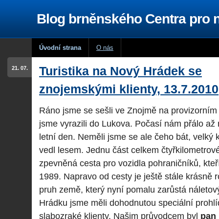
Blog brněnského Centra pro
Úvodní strana
O nás
Turistika na Nový Hrádek se
21. 07.
znojemskými klienty, 13.7.2010
Ráno jsme se sešli ve Znojmě na provizorním
jsme vyrazili do Lukova. Počasí nám přálo až
letní den. Neměli jsme se ale čeho bát, velký
vedl lesem. Jednu část celkem čtyřkilometrové 
zpevněná cesta pro vozidla pohraničníků, kteří
1989. Napravo od cesty je ještě stále krásně 
pruh země, který nyní pomalu zarůstá náleto
Hrádku jsme měli dohodnutou speciální prohl
slabozraké klienty. Našim průvodcem byl
pan