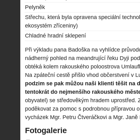
Pelyněk
Střechu, která byla opravena speciální technol
ekosystém zříceniny)
Chladné hradní sklepení
Při výkladu pana Badoška na vyhlídce průvodci
nádherný pohled na meandrující řeku Dyji p
obtéká kolem rakouského poloostrova Umlauf
Na zpáteční cestě přišlo vhod občerstvení v
podzim se pak můžou naši klienti těšit na da
tentokrát do nejmenšího rakouského měst
obyvatel) se středověkým hradem uprostřed. 
poděkovat za pomoc s podrobnou přípravou ob
vycházek Mgr. Petru Čtveráčkovi a Mgr. Janě
Fotogalerie