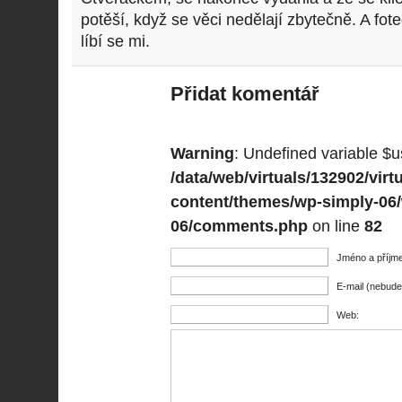
potěší, když se věci nedělají zbytečně. A fot
líbí se mi.
Přidat komentář
Warning
: Undefined variable $u
/data/web/virtuals/132902/vi
content/themes/wp-simply-06
06/comments.php
on line
82
Jméno a příjme
E-mail (nebude
Web: