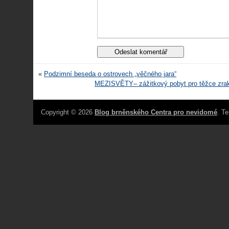
«
Podzimní beseda o ostrovech „věčného jara“
MEZISVĚTY– zážitkový pobyt pro těžce zrako
Copyright © 2026
Blog brněnského Centra pro nevidomé
. T