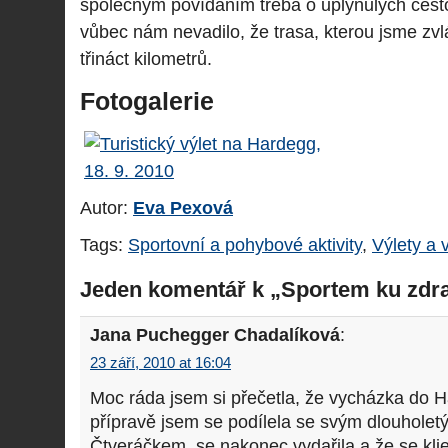
společným povídáním třeba o uplynulých cest
vůbec nám nevadilo, že trasa, kterou jsme zvlád
třináct kilometrů.
Fotogalerie
Autor:
Eva Pexová
Tags:
Sportovní a pohybové aktivity
,
Výlety a 
Jeden komentář k „Sportem ku zdra
Jana Puchegger Chadalíková
:
23 září, 2010 at 16:04
Moc ráda jsem si přečetla, že vycházka do H
přípravě jsem se podílela se svým dlouhol
Čtveráčkem, se nakonec vydařila a že se klien