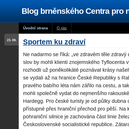
Blog brněnského Centra pro
Úvodní strana
O nás
Sportem ku zdraví
23. 09.
Ne nadarmo se říká: „ve zdravém těle zdravý
slov by mohli klienti znojemského Tyflocenta 
rozhodli už poněkolikáté poznávat krásy našeh
se vydali až na hranice České Republiky s R
pravého babího léta nám zářilo na cestu, a ta
mohli společně vydat do nejmenšího rakous
Hardegg. Pro české turisty je od půlky dubna 
přístupné přes hraniční přechod pro pěší. Na
pohraniční silnice je zachována část linie žel
Československé socialistické republice. Zátar