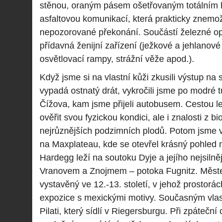
stěnou, oraným pásem ošetřovaným totálním 
asfaltovou komunikací, která prakticky znemo
nepozorované překonání. Součástí železné op
přídavná ženijní zařízení (ježkové a jehlanové
osvětlovací rampy, strážní věže apod.).
Když jsme si na vlastní kůži zkusili výstup na s
vypadá ostnatý drát, vykročili jsme po modré t
Čížova, kam jsme přijeli autobusem. Cestou l
ověřit svou fyzickou kondici, ale i znalosti z b
nejrůznějších podzimních plodů. Potom jsme v
na Maxplateau, kde se otevřel krásný pohled 
Hardegg leží na soutoku Dyje a jejího nejsilně
Vranovem a Znojmem – potoka Fugnitz. Měst
vystavěný ve 12.-13. století, v jehož prostorá
expozice s mexickými motivy. Současným vlas
Pilati, který sídlí v Riegersburgu. Při zpáteční c