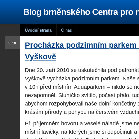
Blog brněnského Centra pro
Úvodní strana
O nás
Procházka podzimním parkem 
5. 10.
Vyškově
Dne 20. září 2010 se uskutečnila pod patroná
Vyškově vycházka podzimním parkem. Naše sk
v 10h před místním Aquaparkem – nikdo se ne
nezapomněl. Sluníčko svítilo, počasí přálo, tu
abychom rozpohybovali naše dolní končetiny a 
krásám přírody a pohybu na čerstvém vzduch
Při příjemném hovoru a veselé náladě jsme ne
místní lavičky, na kterých jsme si odpočinuli a