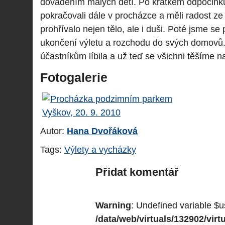
dováděním malých dětí. Po krátkém odpočinku
pokračovali dále v procházce a měli radost ze
prohřívalo nejen tělo, ale i duši. Poté jsme se
ukončení výletu a rozchodu do svých domovů
účastníkům líbila a už teď se všichni těšíme na
Fotogalerie
Autor:
Hana Dvořáková
Tags:
Výlety a vycházky
Přidat komentář
Warning
: Undefined variable $u
/data/web/virtuals/132902/vi