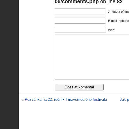
06/comments.php
on line
82
Jméno a příjme
E-mail (nebude
Web:
«
Pozvánka na 22. ročník Tmavomodrého festivalu
Jak j