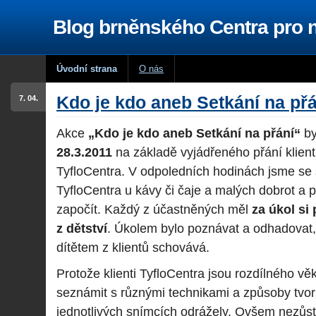
Blog brněnského Centra pro
Úvodní strana
O nás
Kdo je kdo aneb Setkání na přá
7. 04.
Akce
„Kdo je kdo aneb Setkání na přání“
by
28.3.2011
na základě vyjádřeného přání klien
TyfloCentra. V odpoledních hodinách jsme se se
TyfloCentra u kávy či čaje a malých dobrot a 
započít. Každý z účastněných měl
za úkol si 
z dětství
. Úkolem bylo poznávat a odhadovat
dítětem z klientů schovává.
Protože klienti TyfloCentra jsou rozdílného vě
seznámit s různými technikami a způsoby tvorby
jednotlivých snímcích odrážely. Ovšem nezůs