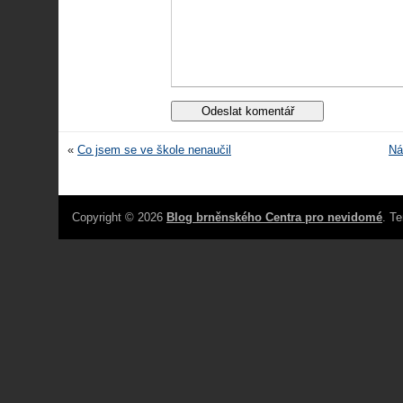
«
Co jsem se ve škole nenaučil
Ná
Copyright © 2026
Blog brněnského Centra pro nevidomé
. T