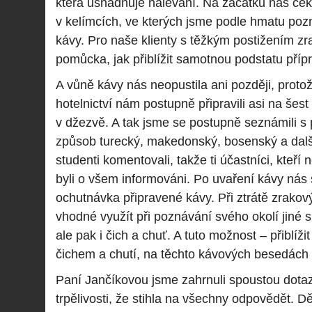
která usnadňuje nalévání. Na začátku nás ček
v kelímcích, ve kterých jsme podle hmatu poz
kávy. Pro naše klienty s těžkým postižením zr
pomůcka, jak přiblížit samotnou podstatu příp
A vůně kávy nás neopustila ani později, proto
hotelnictví nám postupně připravili asi na šes
v džezvě. A tak jsme se postupně seznámili s
způsob turecký, makedonský, bosenský a dalš
studenti komentovali, takže ti účastníci, kteří 
byli o všem informováni. Po uvaření kávy ná
ochutnávka připravené kávy. Při ztrátě zrakov
vhodné využít při poznávání svého okolí jiné s
ale pak i čich a chuť. A tuto možnost – přiblíži
čichem a chutí, na těchto kávových besedách
Paní Jančíkovou jsme zahrnuli spoustou dotaz
trpělivosti, že stihla na všechny odpovědět. 