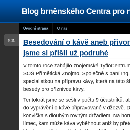
Blog brněnského Centra pro
Úvodní strana
O nás
Besedování o kávě aneb přivo
8. 11.
jsme si přišli už podruhé
V tomto roce zahájilo znojemské TyfloCentru
SOŠ Přímětická Znojmo. Společně s paní Ing
specialistkou na přípravu kávy, která na této 
besedy pro příznivce kávy.
Tentokrát jsme se sešli v počtu 9 účastníků, 
do vyprávění o kávě připravované v džezvě. 
konvička s dlouhým rovným držadlem. Na horn
límec, kam může káva vyběhnout aniž by přete