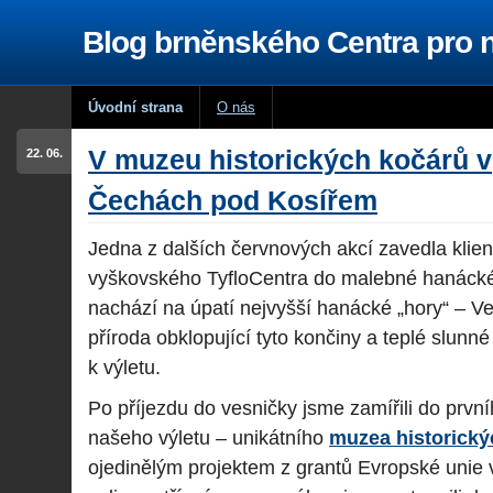
Blog brněnského Centra pro
Úvodní strana
O nás
V muzeu historických kočárů v
22. 06.
Čechách pod Kosířem
Jedna z dalších červnových akcí zavedla klien
vyškovského TyfloCentra do malebné hanácké 
nachází na úpatí nejvyšší hanácké „hory“ – V
příroda obklopující tyto končiny a teplé slunné
k výletu.
Po příjezdu do vesničky jsme zamířili do prvn
našeho výletu – unikátního
muzea historický
ojedinělým projektem z grantů Evropské unie 