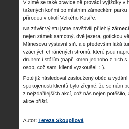
V zimě se také pravidelně provádí vyjížďky v h
tažených koňmi po místním zámeckém parku
přírodou v okolí Velkého Kosíře.
Na závěr výletu jsme navštívili přilehlý
zámeck
nejen zámek samotný, dvě jezera, gotickou věž
Mánesovu výstavní síň, ale především láká tur
vzácných chráněných stromů, které jsou napr
druhem i stářím (např. kmen jednoho z nich 
osob, což sami klienti vyzkoušeli :-).
Poté již následoval zasloužený oběd a vydán
spokojenosti klientů bylo zřejmé, že se nám po
z nejzdařilejších akcí, což nás nejen potěšilo,
akce příští.
Autor:
Tereza Skoupilová