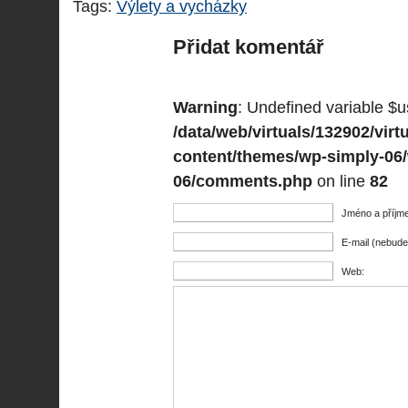
Tags:
Výlety a vycházky
Přidat komentář
Warning
: Undefined variable $u
/data/web/virtuals/132902/vi
content/themes/wp-simply-06
06/comments.php
on line
82
Jméno a příjme
E-mail (nebude
Web: