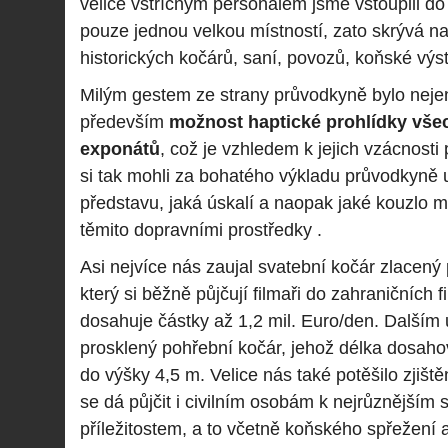
velice vstřícným personálem jsme vstoupili do
pouze jednou velkou místností, zato skrývá na
historických kočárů, saní, povozů, koňské výst
Milým gestem ze strany průvodkyně bylo neje
především
možnost haptické prohlídky vše
exponátů
, což je vzhledem k jejich vzácnosti
si tak mohli za bohatého výkladu průvodkyně 
představu, jaká úskalí a naopak jaké kouzlo 
těmito dopravními prostředky .
Asi nejvíce nás zaujal svatební kočár zlacený
který si běžně půjčují filmaři do zahraničních f
dosahuje částky až 1,2 mil. Euro/den. Dalším
prosklený pohřební kočár, jehož délka dosahov
do výšky 4,5 m. Velice nás také potěšilo zjišt
se dá půjčit i civilním osobám k nejrůznějším
příležitostem, a to včetně koňského spřežení