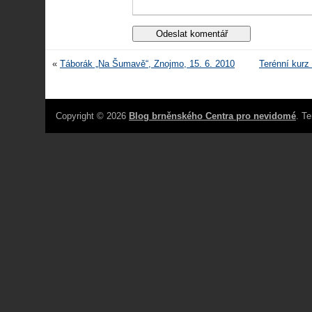
«
Táborák „Na Šumavě“, Znojmo, 15. 6. 2010
Terénní kurz
Copyright © 2026
Blog brněnského Centra pro nevidomé
. T