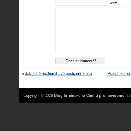
Web:
«
Jak ještě nezhoršit své postižení zraku
Pozvánka na 
Copyright © 2026
Blog brněnského Centra pro nevidomé
. T