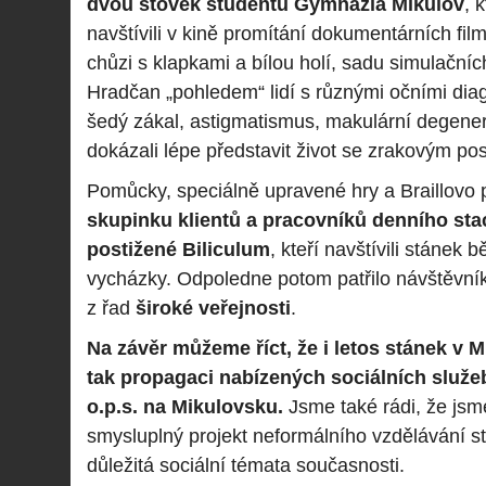
dvou stovek studentů Gymnázia Mikulov
, 
navštívili v kině promítání dokumentárních fil
chůzi s klapkami a bílou holí, sadu simulačních
Hradčan „pohledem“ lidí s různými očními dia
šedý zákal, astigmatismus, makulární degenera
dokázali lépe představit život se zrakovým po
Pomůcky, speciálně upravené hry a Braillovo 
skupinku klientů a pracovníků denního sta
postižené Biliculum
, kteří navštívili stánek
vycházky. Odpoledne potom patřilo návštěvník
z řad
široké veřejnosti
.
Na závěr můžeme říct, že i letos stánek v 
tak propagaci nabízených sociálních služe
o.p.s. na Mikulovsku.
Jsme také rádi, že jsm
smysluplný projekt neformálního vzdělávání 
důležitá sociální témata současnosti.