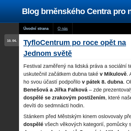
Blog brněnského Centra pro
Úvodní strana
O nás
TyfloCentrum po roce opět na
10. 04.
Jednom světě
Festival zaměřený na lidská práva a sociální
uskutečnil začátkem dubna také
v Mikulově
.
ho svou účastí podpořilo
v pátek 8. dubna
. O
Benešová a Jiřka Falková
– zde prezentova
dospělé se zrakovým postižením
, které naš
devíti do sedmnácti hodin.
Stánkem před Městským kinem oslovovaly p
dospělé
všech věkových kategorií, pomůcky si 