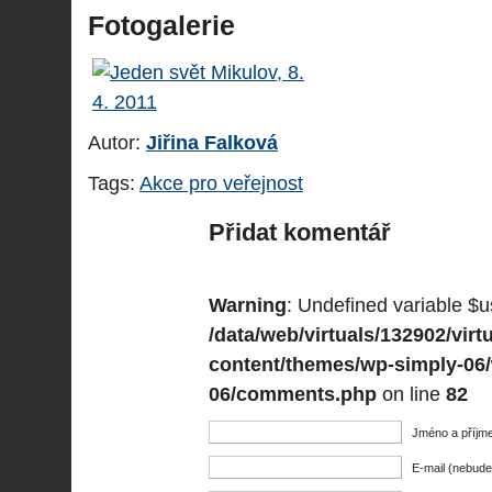
Fotogalerie
Autor:
Jiřina Falková
Tags:
Akce pro veřejnost
Přidat komentář
Warning
: Undefined variable $u
/data/web/virtuals/132902/vi
content/themes/wp-simply-06
06/comments.php
on line
82
Jméno a příjme
E-mail (nebude