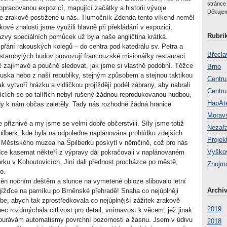
stránc
ropracovanou expozicí, mapující začátky a historii vývoje
Děkuje
e zrakově postižené u nás. Tlumočník Zdenda tento víkend neměl
ové znalosti jsme využili hlavně při překládání v expozici,
Rubri
ázvy speciálních pomůcek už byla naše angličtina krátká.
přání rakouských kolegů – do centra pod katedrálu sv. Petra a
Břecla
starobylých budov provozují francouzské misionářky restauraci
 zajímavé a poučné sledovat, jak jsme si vlastně podobní. Těžce
Brno
ouska nebo z naší republiky, stejným způsobem a stejnou taktikou
Centru
ak vytvoří hrázku a vidličkou projíždějí podél zábrany, aby nabrali
Centru
jících se po talířích nebyl rušený žádnou reprodukovanou hudbou,
HapAte
ady k nám občas zaletěly. Tady nás rozhodně žádná hranice
Morav
ce příznivé a my jsme se velmi dobře občerstvili. Síly jsme totiž
Nezař
pilberk, kde byla na odpoledne naplánována prohlídku zdejších
Projek
Městského muzea na Špilberku poskytl v němčině, což pro nás
Vyško
ídce kasemat někteří z výpravy dál pokračovali v naplánovaném
arku v Kohoutovicích. Jiní dali přednost procházce po městě,
Znojm
o.
štěn nočním deštěm a slunce na vymetené obloze slibovalo letní
Archi
jížďce na parníku po Brněnské přehradě! Snaha co nejúplněji
be, abych tak zprostředkovala co nejúplnější zážitek zrakově
2019
 rozdmýchala citlivost pro detail, vnímavost k věcem, jež jinak
ourávám automatismy povrchní pozornosti a žasnu. Jsem v údivu
2018