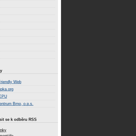
y
Friendly Web
pka.org
EPU
entrum Brno, o.p.s.
sit se k odběru RSS
ánky
mentáře