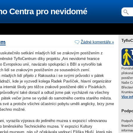
ho Centra pro nevidomé
TyfloC
em
Žádné komentáře »
 uskutečnilo setkání mladých lidí se zrakovým postižením z
něnské TyfloCentrum díky projektu „Ani nevidomé hranice
o Evropskou unií, navázalo spolupráci s BBI a vytvořilo tak
Pomáhá
ch lidí se zrakovým postižením ze sousedních zemí.
překoná
mladých lidí přijelo z Rakouska i se svými průvodci v pátek
postižen
draží, kde je vyzvedl kolega Radek Pavlíček, hlavní organizátor
Naše Ce
a internát školy pro těžce zrakově postižené děti v Pisárkách.
Břeclav
průvodkyní také dorazil a odtud jsme pak vycházeli na všechny
Krumlov
Více in
v pátek večer jsme se vydali do samotného centra starého města.
a své a protože všichni účastníci pobytu uměli anglicky, brzy jsme
 všechno možné.
Podpoř
ani, vyrazila výprava do jediného muzea s expozicí věnovanou
Podpořt
finančn
do brněnského Technického muzea. V expozici Kultury
informa
ecké muzeum, nás už očekávala vedoucí Eliška Hluší, která nás