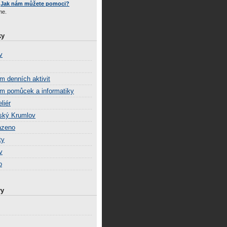
e
Jak nám můžete pomoci?
me.
ky
v
m denních aktivit
m pomůcek a informatiky
liér
ský Krumlov
azeno
ty
v
o
vy