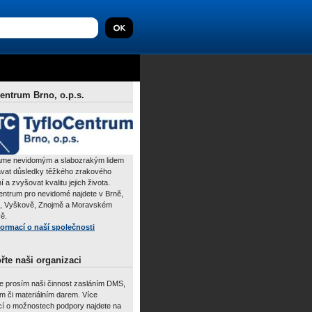
entrum Brno, o.p.s.
me nevidomým a slabozrakým lidem
vat důsledky těžkého zrakového
í a zvyšovat kvalitu jejich života.
ntrum pro nevidomé najdete v Brně,
i, Vyškově, Znojmě a Moravském
ě.
formací o naší společnosti
te naši organizaci
e prosím naši činnost zasláním DMS,
ím či materiálním darem. Více
cí o možnostech podpory najdete na