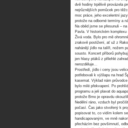
dvě hodiny trpělivě provázela p
nejrůznějších pomůcek pro těžc
moc práce, jeho excelentní jazyk
protože na odborné termíny a n
Na oběd jsme se přesunuli – na 
Pavla. V historickém komplexu 
Živá voda. Bylo pro mě ohromně
zrakově postižení, ať už z Rak
nahánějí jídlo na talíři, nožem p
sousto. Koncert příborů pohybu
jen hlasy ptáků z přilehlé zahr
nerozděluje…
Prostředí, jídlo i ceny jsou veli
potřebovali k výšlapu na hrad Š
kasemat. Výklad nám průvodce 
bylo milé překvapení. Po prohl
programu a jeli plavat do aquap
protože Brno je opravdu okouzlil
Nedělní ráno, vzduch byl proči
počasí. Čas jako stvořený k pro
popisovat to, co vidím kolem se
handicapovaným, ve mně nakonec
přecházím bez povšimnutí, odb