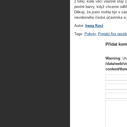
z toho, kolik věcí vlastně stojí 
pestré barvy, když chceme odliš
Děkuji, že jsem mohla být s vám
nevidomého české účastníka si
Autor:
Irena Kocí
Tags:
Pobyty
,
Projekt Ani nevid
Přidat kom
Warning
: Un
/data/web/v
content/the