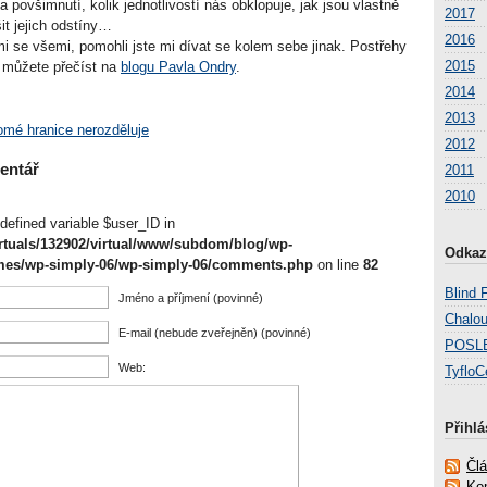
za povšimnutí, kolik jednotlivostí nás obklopuje, jak jsou vlastně
2017
it jejich odstíny…
2016
i se všemi, pomohli jste mi dívat se kolem sebe jinak. Postřehy
2015
 můžete přečíst na
blogu Pavla Ondry
.
2014
2013
omé hranice nerozděluje
2012
entář
2011
2010
defined variable $user_ID in
irtuals/132902/virtual/www/subdom/blog/wp-
Odkaz
mes/wp-simply-06/wp-simply-06/comments.php
on line
82
Blind 
Jméno a příjmení (povinné)
Chalou
E-mail (nebude zveřejněn) (povinné)
POSL
Web:
TyfloC
Přihlá
Čl
Ko