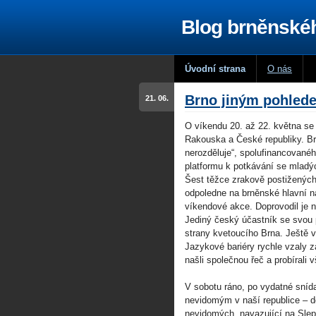
Blog brněnské
Úvodní strana
O nás
Brno jiným pohled
21. 06.
O víkendu 20. až 22. května se
Rakouska a České republiky. Br
nerozděluje“, spolufinancovanéh
platformu k potkávání se mladý
Šest těžce zrakově postižených 
odpoledne na brněnské hlavní ná
víkendové akce. Doprovodil je n
Jediný český účastník se svou 
strany kvetoucího Brna. Ještě 
Jazykové bariéry rychle vzaly z
našli společnou řeč a probírali
V sobotu ráno, po vydatné sníd
nevidomým v naší republice – 
nevidomých, navazující na Slep