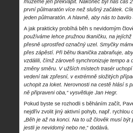
můžeme jen překvapit. Nakonec byl náš čas 2:
první půlmaratón více než slušný začátek. Cíle
jeden půlmaratón. A hlavně, aby nás to bavilo 
A jak prakticky probíhá běh s nevidomým člo
používáme lehce pružnou tkaničku, na jejíchž
přesně uprostřed označný uzel. Smyčky máme
přes zápěstí. Při běhu tkanička zabraňuje, ab
vzdálili, čímž zároveň synchronizuje tempo a 
změny směru. V užších místech trasér uchopí 
vedení tak zpřesní, v extrémně složitých pří
uchopit za loket. Nerovnosti na cestě hlásí s 
ně připraveni oba,“ vysvětluje Jan Hegr.
Pokud byste se rozhodli s běháním začít, Pav
nejdřív zvolit jiný aktivní pohyb, např. rychlou
„
Běh je až na konci. Na to už člověk musí být 
jestli je nevidomý nebo ne
,“ dodává.