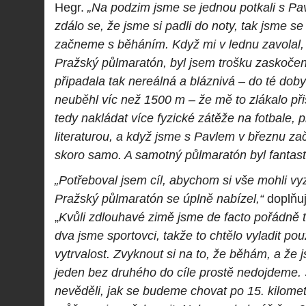
Hegr.
„Na podzim jsme se jednou potkali s Pavl
zdálo se, že jsme si padli do noty, tak jsme se 
začneme s běháním. Když mi v lednu zavolal, j
Pražský půlmaratón, byl jsem trošku zaskočen
připadala tak nereálná a bláznivá – do té doby
neuběhl víc než 1500 m – že mě to zlákalo při
tedy nakládat více fyzické zátěže na fotbale, 
literaturou, a když jsme s Pavlem v březnu zač
skoro samo. A samotný půlmaratón byl fantasti
„Potřeboval jsem cíl, abychom si vše mohli vy
Pražský půlmaratón se úplně nabízel,“
doplňu
„
Kvůli zdlouhavé zimě jsme de facto pořádně t
dva jsme sportovci, takže to chtělo vyladit p
vytrvalost. Zvyknout si na to, že běhám, a že
jeden bez druhého do cíle prostě nedojdeme
nevěděli, jak se budeme chovat po 15. kilometr