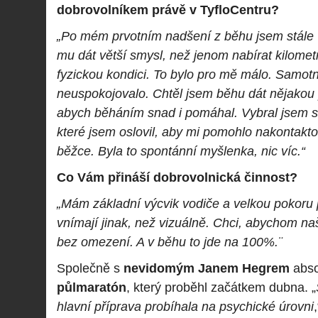
dobrovolníkem právě v TyfloCentru?
„Po mém prvotním nadšení z běhu jsem stále v
mu dát větší smysl, než jenom nabírat kilometr
fyzickou kondici. To bylo pro mě málo. Samot
neuspokojovalo. Chtěl jsem běhu dát nějakou 
abych běháním snad i pomáhal. Vybral jsem s
které jsem oslovil, aby mi pomohlo nakontakt
běžce. Byla to spontánní myšlenka, nic víc.“
Co Vám přináší dobrovolnická činnost?
„Mám základní výcvik vodiče a velkou pokoru př
vnímají jinak, než vizuálně. Chci, abychom na
bez omezení. A v běhu to jde na 100%.¨
Společně s
nevidomým Janem Hegrem
abso
půlmaratón
, který proběhl začátkem dubna. „
hlavní příprava probíhala na psychické úrovni