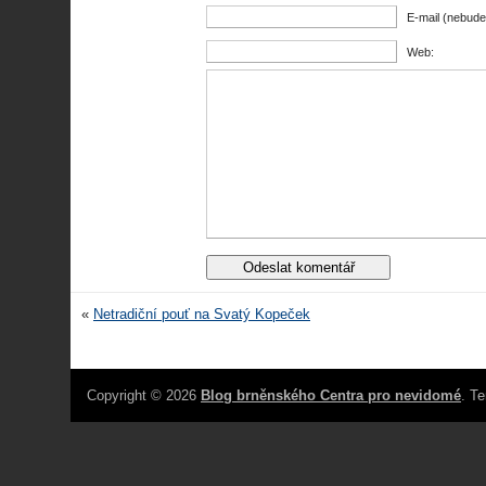
E-mail (nebude
Web:
«
Netradiční pouť na Svatý Kopeček
Copyright © 2026
Blog brněnského Centra pro nevidomé
. T