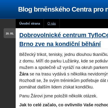
Blog brněnského Centra pro
Úvodní strana
O nás
Dobrovolnické centrum TyfloC
20. 05.
Brno zve na kondiční běhání
Běžecký trikot, tenisky, jednu dlouhou tkaničk
z domu. Míří do parku Lužánky, kde se potk
mužem a společně už vyráží na okruh parke
Žára
se na trasu vydává s několika nevidomými
Rozhodl se, že svým tréninkům potřebuje dát 
pomáhat dalším lidem získat kondičku.
Panu Žárovi jsme položili několik otázek.
Jak to celé začalo, co ovlivnilo Vaše rozhod