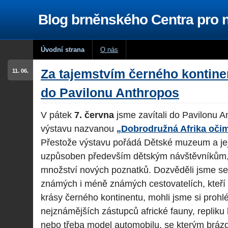
Blog brněnského Centra pro
Úvodní strana
O nás
Za tajemstvím černého kontine
11. 06.
do Pavilonu Anthropos
V pátek
7. června
jsme zavítali do Pavilonu 
výstavu nazvanou
„Dobrodružná Afrika očim
Přestože výstavu pořádá Dětské muzeum a její
uzpůsoben především dětským návštěvníkům, i
množství nových poznatků. Dozvěděli jsme se
známých i méně známých cestovatelích, kteří v
krásy černého kontinentu, mohli jsme si proh
nejznámějších zástupců africké fauny, repliku 
nebo třeba model automobilu, se kterým brázdi