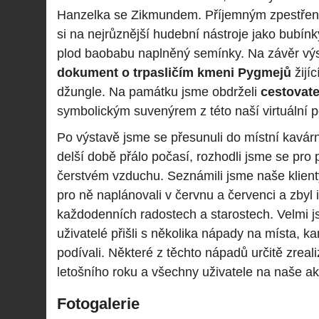
Hanzelka se Zikmundem. Příjemným zpestřen
si na nejrůznější hudební nástroje jako bubínky
plod baobabu naplněný semínky. Na závěr výs
dokument o trpasličím kmeni Pygmejů
žijíc
džungle. Na památku jsme obdrželi
cestovate
symbolickým suvenýrem z této naší virtuální po
Po výstavě jsme se přesunuli do místní kavár
delší době přálo počasí, rozhodli jsme se pro
čerstvém vzduchu. Seznámili jsme naše klient
pro ně naplánovali v červnu a červenci a zbyl 
každodenních radostech a starostech. Velmi jsm
uživatelé přišli s několika nápady na místa, 
podívali. Některé z těchto nápadů určitě zreal
letošního roku a všechny uživatele na naše 
Fotogalerie