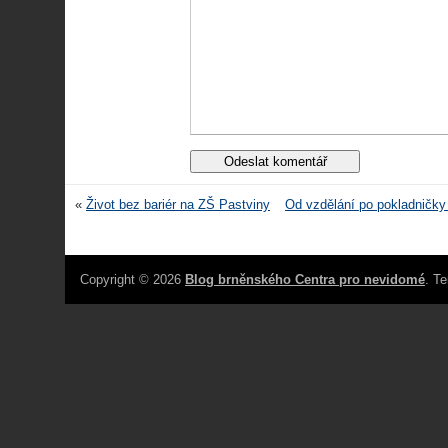
«
Život bez bariér na ZŠ Pastviny
Od vzdělání po pokladničky
Copyright © 2026
Blog brněnského Centra pro nevidomé
. T