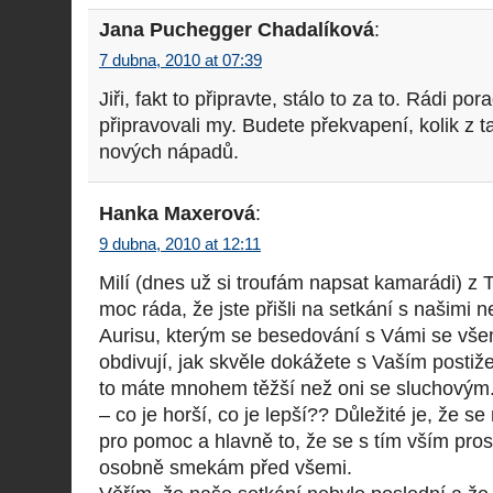
Jana Puchegger Chadalíková
:
7 dubna, 2010 at 07:39
Jiři, fakt to připravte, stálo to za to. Rádi po
připravovali my. Budete překvapení, kolik z 
nových nápadů.
Hanka Maxerová
:
9 dubna, 2010 at 12:11
Milí (dnes už si troufám napsat kamarádi) z
moc ráda, že jste přišli na setkání s našimi ne
Aurisu, kterým se besedování s Vámi se všem
obdivují, jak skvěle dokážete s Vaším postiže
to máte mnohem těžší než oni se sluchovým.
– co je horší, co je lepší?? Důležité je, že s
pro pomoc a hlavně to, že se s tím vším prost
osobně smekám před všemi.