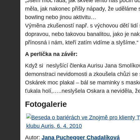
„Jsem moc ráda, jak skvěle tento náš počin do
měla, jak nakonec přišly nápady, že uděláme sp
bowling nebo jinou aktivitu…
Výměna zkušeností např. s výchovou dětí lid
dopravou, nebo takovou banalitou, jako je nak
přínosná i nám, kteří zatím vidíme a slyšíme.“
A perlička na závěr:
Když si neslyšící členka Aurisu Jana Smolíko
demonstraci nevidomosti a zkoušela chůzi se s
Oskárek moc plakal – bál se maminky s maskou
ťukala holí,…..neslyšela Oskara a neviděla, že
Fotogalerie
Autor:
Jana Puchegger Chadalíková