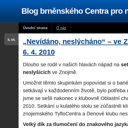
Blog brněnského Centra pro
Úvodní strana
O nás
„Nevídáno, neslýcháno“ – ve 
6. 04.
6. 4. 2010
Dlouho se rodil v našich hlavách nápad na
se
neslyšících
ve Znojmě.
Umožnit těmto skupinkám popovídat si o barié
setkávají v každodenním životě, bylo potřeba d
jsme se sešli nakonec v klubovně Oblastní char
2010. Setkání u kulatého stolu se zúčastnili kl
znojemského TyfloCentra a členové klubu nesl
Velký dík za
tlumočení do znakového jazyk