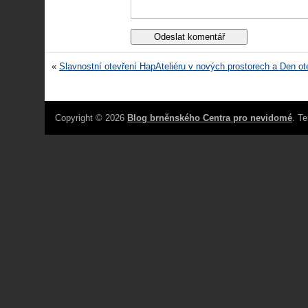
«
Slavnostní otevření HapAteliéru v nových prostorech a Den ot
Copyright © 2026
Blog brněnského Centra pro nevidomé
. T