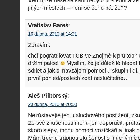
Věřím, že naše setkání nebylo poslední a že i
jiných městech – není se čeho bát že??
Vratislav Bareš
:
16 dubna, 2010 at 14:01
Zdravím,
chci pogratulovat TCB ve Znojmě k průkopni
držím palce!
Myslím, že je důležité hledat 
sdílet a jak si navzájem pomoci u skupin lidí
první pohled/poslech zdát neslučitelné…
Aleš Příborský
:
29 dubna, 2010 at 20:50
Nezůstávejte jen u sluchového postižení, zku
Ze své zkušenosti mohu jen doporučit, protož
skoro slepý, mohu pomoci vozíčkáři a jinak
Mám trochu trapnou zkušenost s hluchým čl