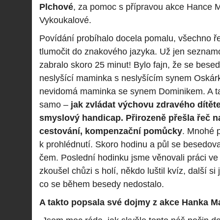
Plchové
, za pomoc s přípravou akce Hance 
Vykoukalové.
Povídání probíhalo docela pomalu, všechno ř
tlumočit do znakového jazyka. Už jen seznam
zabralo skoro 25 minut! Bylo fajn, že se bese
neslyšící maminka s neslyšícím synem Oskár
nevidomá maminka se synem Dominikem. A ta
samo –
jak zvládat výchovu zdravého dítě
smyslový handicap. Přirozeně přešla řeč n
cestování, kompenzační pomůcky
. Mnohé p
k prohlédnutí. Skoro hodinu a půl se besedova
čem. Poslední hodinku jsme věnovali práci v
zkoušel chůzi s holí, někdo luštil kvíz, další si
co se během besedy nedostalo.
A takto popsala své dojmy z akce Hanka Ma