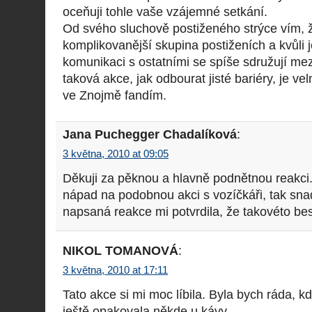
oceňuji tohle vaše vzájemné setkání.
Od svého sluchově postiženého strýce vím, ž
komplikovanější skupina postiženích a kvůli
komunikaci s ostatními se spíše sdružují me
taková akce, jak odbourat jisté bariéry, je v
ve Znojmě fandím.
Jana Puchegger Chadalíková
:
3 května, 2010 at 09:05
Děkuji za pěknou a hlavně podnětnou reakci.
nápad na podobnou akci s vozíčkáři, tak snad
napsaná reakce mi potvrdila, že takovéto be
NIKOL TOMANOVÁ
:
3 května, 2010 at 17:11
Tato akce si mi moc líbila. Byla bych ráda, 
ještě opakovala někde u kávy.