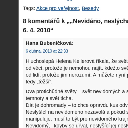
Tags:
Akce pro veřejnost
,
Besedy
8 komentářů k „„Nevídáno, neslých
6. 4. 2010“
Hana Bubeníčková
:
6 dubna, 2010 at 22:33
Hluchoslepá Helena Kellerová říkala, že svě
od věcí, protože je nemohou najít, kdežto sv
od lidí, protože jim nerozumí. A můžete nyní
tedy „těžší“.
Dva protichůdné světy – svět nevidomých a s
temnoty a svět ticha.
Dát je dohromady – to chce opravdu kus odv
Neslyšící na nevidomého nezavolá a pokud 
manipuluje, musí to být pro nevidomého kraj
Nevidomý, i kdyby se uřval, neslyšící jej nesl