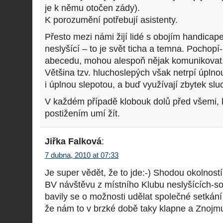
je k němu otočen zády).
K porozumění potřebují asistenty.
Přesto mezi námi žijí lidé s obojím handicap
neslyšící – to je svět ticha a temna. Pochop
abecedu, mohou alespoň nějak komunikovat
Většina tzv. hluchoslepých však netrpí úpln
i úplnou slepotou, a buď využívají zbytek sl
V každém případě klobouk dolů před všemi, k
postižením umí žít.
Jiřka Falková
:
7 dubna, 2010 at 07:33
Je super vědět, že to jde:-) Shodou okolnost
BV návštěvu z místního Klubu neslyšících-soc
bavily se o možnosti udělat společné setkání
že nám to v brzké době taky klapne a Znojmu