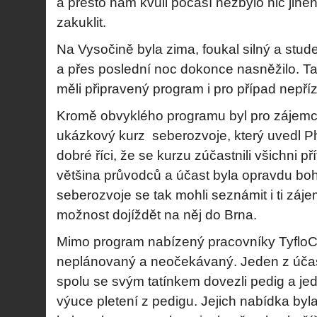
a přesto nám kvůli počasí nezbylo nic jiné
zakuklit.
Na Vysočině byla zima, foukal silný a stude
a přes poslední noc dokonce nasněžilo. T
měli připravený program i pro případ nepří
Kromě obvyklého programu byl pro zájem
ukázkový kurz seberozvoje, který uvedl P
dobré říci, že se kurzu zúčastnili všichni pří
většina průvodců a účast byla opravdu bo
seberozvoje se tak mohli seznámit i ti zájem
možnost dojíždět na něj do Brna.
Mimo program nabízený pracovníky TyfloCen
neplánovaný a neočekávaný. Jeden z účas
spolu se svým tatínkem dovezli pedig a je
výuce pletení z pedigu. Jejich nabídka byl