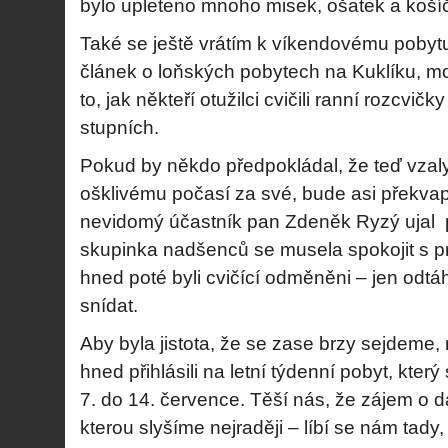
bylo upleteno mnoho misek, ošatek a koší
Také se ještě vrátím k víkendovému pobytu 
článek o loňských pobytech na Kuklíku, 
to, jak někteří otužilci cvičili ranní rozcvičk
stupních.
Pokud by někdo předpokládal, že teď vzaly
ošklivému počasí za své, bude asi překvape
nevidomý účastník pan Zdeněk Ryzý ujal p
skupinka nadšenců se musela spokojit s pr
hned poté byli cvičící odměněni – jen odtáhl
snídat.
Aby byla jistota, že se zase brzy sejdeme, 
hned přihlásili na letní týdenní pobyt, kter
7. do 14. července. Těší nás, že zájem o d
kterou slyšíme nejraději – líbí se nám tady