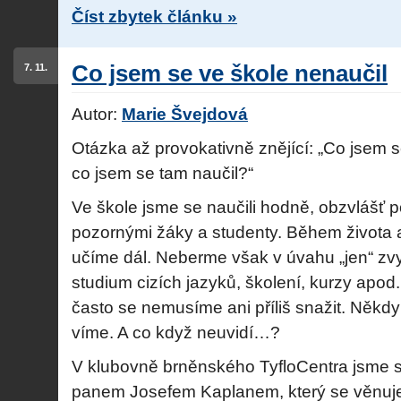
Číst zbytek článku »
Co jsem se ve škole nenaučil
7. 11.
Autor:
Marie Švejdová
Otázka až provokativně znějící: „Co jsem s
co jsem se tam naučil?“
Ve škole jsme se naučili hodně, obzvlášť p
pozornými žáky a studenty. Během života 
učíme dál. Neberme však v úvahu „jen“ zv
studium cizích jazyků, školení, kurzy apod.
často se nemusíme ani příliš snažit. Někdy
víme. A co když neuvidí…?
V klubovně brněnského TyfloCentra jsme 
panem Josefem Kaplanem, který se věnuje 