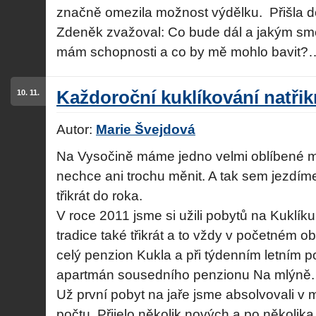
značně omezila možnost výdělku. Přišla 
Zdeněk zvažoval: Co bude dál a jakým sm
mám schopnosti a co by mě mohlo bavit
Každoroční kuklíkování natřik
10. 11.
Autor:
Marie Švejdová
Na Vysočině máme jedno velmi oblíbené m
nechce ani trochu měnit. A tak sem jezdím
třikrát do roka.
V roce 2011 jsme si užili pobytů na Kuklí
tradice také třikrát a to vždy v početném o
celý penzion Kukla a při týdenním letním 
apartmán sousedního penzionu Na mlýně.
Už první pobyt na jaře jsme absolvovali 
počtu. Přijelo několik nových a po několika 