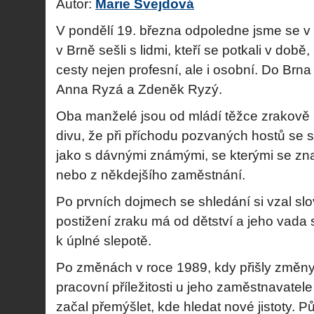
Autor:
Marie Švejdová
V pondělí 19. března odpoledne jsme se v
v Brně sešli s lidmi, kteří se potkali v dob
cesty nejen profesní, ale i osobní. Do Brna
Anna Ryzá a Zdeněk Ryzý.
Oba manželé jsou od mládí těžce zrakově p
divu, že při příchodu pozvaných hostů se s 
jako s dávnými známými, se kterými se znal
nebo z někdejšího zaměstnání.
Po prvních dojmech se shledání si vzal s
postižení zraku má od dětství a jeho vada 
k úplné slepotě.
Po změnách v roce 1989, kdy přišly změny 
pracovní příležitosti u jeho zaměstnavatele
začal přemýšlet, kde hledat nové jistoty. 