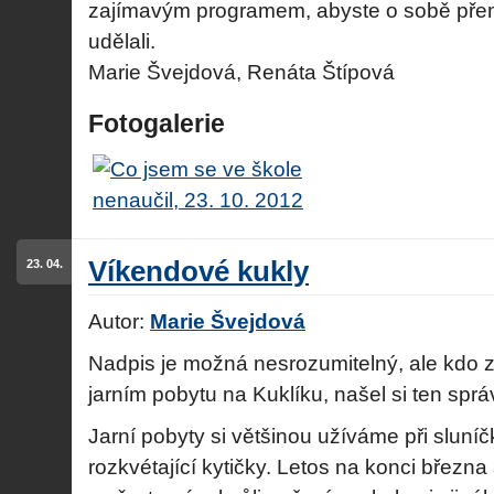
zajímavým programem, abyste o sobě přem
udělali.
Marie Švejdová, Renáta Štípová
Fotogalerie
Víkendové kukly
23. 04.
Autor:
Marie Švejdová
Nadpis je možná nesrozumitelný, ale kdo 
jarním pobytu na Kuklíku, našel si ten sprá
Jarní pobyty si většinou užíváme při sluní
rozkvétající kytičky. Letos na konci březn