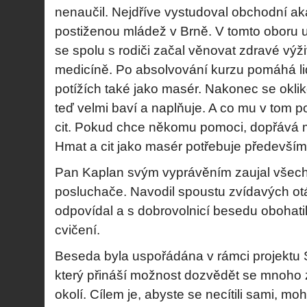
nenaučil. Nejdříve vystudoval obchodní ak
postiženou mládež v Brně. V tomto oboru u
se spolu s rodiči začal věnovat zdravé výži
medicíně. Po absolvování kurzu pomáhá li
potížích také jako masér. Nakonec se oklik
teď velmi baví a naplňuje. A co mu v tom 
cit. Pokud chce někomu pomoci, dopřává 
Hmat a cit jako masér potřebuje především
Pan Kaplan svým vyprávěním zaujal všec
posluchače. Navodil spoustu zvídavých otá
odpovídal a s dobrovolnicí besedu obohatil
cvičení.
Beseda byla uspořádána v rámci projektu S
který přináší možnost dozvědět se mnoho
okolí. Cílem je, abyste se necítili sami, moh