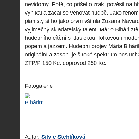
nevidomý. Poté, co přišel o zrak, pověsil na hř
vynikal a začal se věnovat hudbě. Jako fenom
pianisty si ho jako první všimla Zuzana Navar
výjimečný skladatelský talent. Mário Bihári z
hudebního cítění s klasickou, folkovou i mode
popem a jazzem. Hudební projev Mária Bihári
originální a zasahuje široké spektrum posluc
ZTP/P 150 Kč, doprovod 250 Kč.
Fotogalerie
Autor:
Silvie Stehlíková