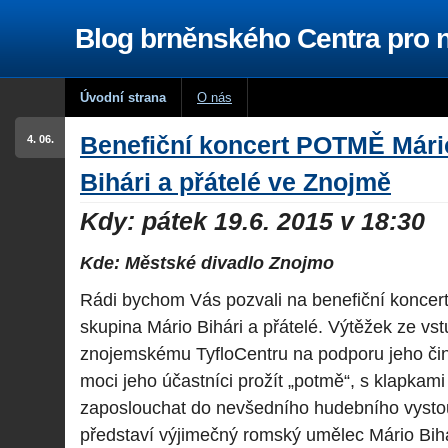
Blog brněnského Centra pro
Úvodní strana
O nás
Benefiční koncert POTMĚ Mári
4. 06.
Bihári a přátelé ve Znojmě
Kdy: pátek 19.6. 2015 v 18:30
Kde: Městské divadlo Znojmo
Rádi bychom Vás pozvali na benefiční koncer
skupina Mário Bihári a přátelé. Výtěžek ze v
znojemskému TyfloCentru na podporu jeho čin
moci jeho účastníci prožít „potmě“, s klapkami 
zaposlouchat do nevšedního hudebního vysto
představí výjimečný romský umělec Mário Bihár