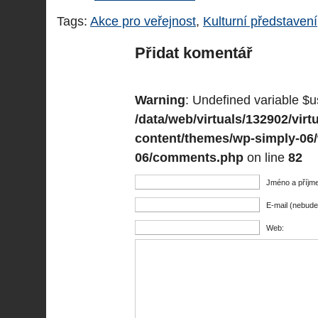
Tags:
Akce pro veřejnost
,
Kulturní představení
Přidat komentář
Warning
: Undefined variable $u
/data/web/virtuals/132902/vi
content/themes/wp-simply-06
06/comments.php
on line
82
Jméno a příjme
E-mail (nebude
Web: